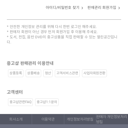
아이디/비밀번호 찾기
판매관리 회원가입
안전한 개인정보 관리를 위해 다시 한번 로그인 해주세요.
판매자 회원이 아닌 경우 먼저 회원가입 후 이용해 주세요.
도서, 전집, 음반 DVD의 중고상품을 직접 판매할 수 있는 열린공간입니
다.
중고샵 판매관리 이용안내
상품등록
상품배송
정산
고객서비스관련
사업자회원전환
고객센터
중고샵관련FAQ
중고샵1:1문의
판매자 개인정보처리
회사소개
이용약관
개인정보처리방침
방침