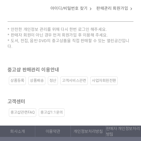
아이디/비밀번호 찾기
판매관리 회원가입
안전한 개인정보 관리를 위해 다시 한번 로그인 해주세요.
판매자 회원이 아닌 경우 먼저 회원가입 후 이용해 주세요.
도서, 전집, 음반 DVD의 중고상품을 직접 판매할 수 있는 열린공간입니
다.
중고샵 판매관리 이용안내
상품등록
상품배송
정산
고객서비스관련
사업자회원전환
고객센터
중고샵관련FAQ
중고샵1:1문의
판매자 개인정보처리
회사소개
이용약관
개인정보처리방침
방침