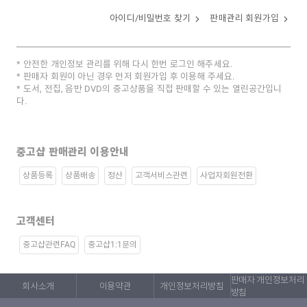
아이디/비밀번호 찾기
판매관리 회원가입
안전한 개인정보 관리를 위해 다시 한번 로그인 해주세요.
판매자 회원이 아닌 경우 먼저 회원가입 후 이용해 주세요.
도서, 전집, 음반 DVD의 중고상품을 직접 판매할 수 있는 열린공간입니
다.
중고샵 판매관리 이용안내
상품등록
상품배송
정산
고객서비스관련
사업자회원전환
고객센터
중고샵관련FAQ
중고샵1:1문의
판매자 개인정보처리
회사소개
이용약관
개인정보처리방침
방침