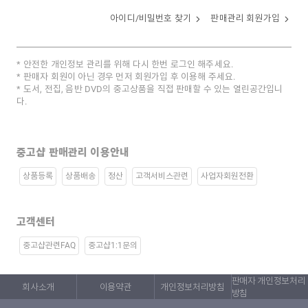
아이디/비밀번호 찾기
판매관리 회원가입
안전한 개인정보 관리를 위해 다시 한번 로그인 해주세요.
판매자 회원이 아닌 경우 먼저 회원가입 후 이용해 주세요.
도서, 전집, 음반 DVD의 중고상품을 직접 판매할 수 있는 열린공간입니
다.
중고샵 판매관리 이용안내
상품등록
상품배송
정산
고객서비스관련
사업자회원전환
고객센터
중고샵관련FAQ
중고샵1:1문의
판매자 개인정보처리
회사소개
이용약관
개인정보처리방침
방침