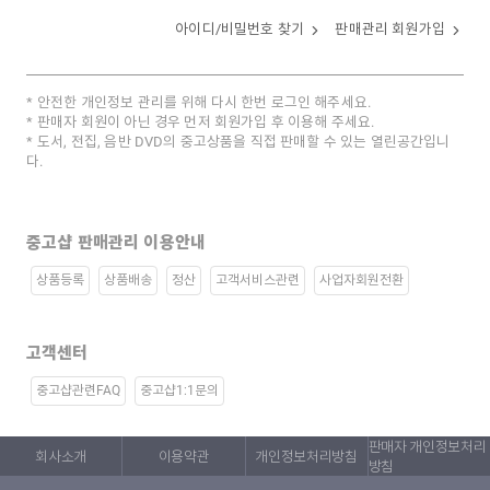
아이디/비밀번호 찾기
판매관리 회원가입
안전한 개인정보 관리를 위해 다시 한번 로그인 해주세요.
판매자 회원이 아닌 경우 먼저 회원가입 후 이용해 주세요.
도서, 전집, 음반 DVD의 중고상품을 직접 판매할 수 있는 열린공간입니
다.
중고샵 판매관리 이용안내
상품등록
상품배송
정산
고객서비스관련
사업자회원전환
고객센터
중고샵관련FAQ
중고샵1:1문의
판매자 개인정보처리
회사소개
이용약관
개인정보처리방침
방침