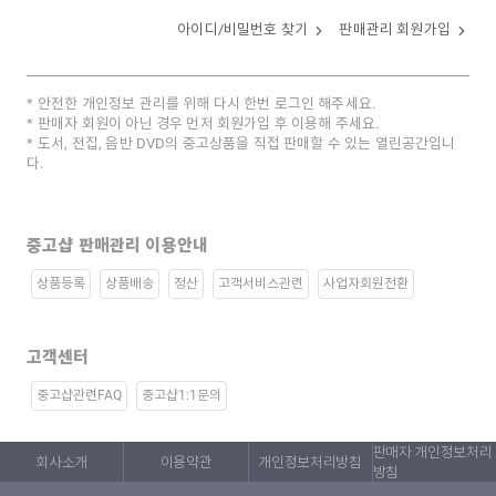
아이디/비밀번호 찾기
판매관리 회원가입
안전한 개인정보 관리를 위해 다시 한번 로그인 해주세요.
판매자 회원이 아닌 경우 먼저 회원가입 후 이용해 주세요.
도서, 전집, 음반 DVD의 중고상품을 직접 판매할 수 있는 열린공간입니
다.
중고샵 판매관리 이용안내
상품등록
상품배송
정산
고객서비스관련
사업자회원전환
고객센터
중고샵관련FAQ
중고샵1:1문의
판매자 개인정보처리
회사소개
이용약관
개인정보처리방침
방침