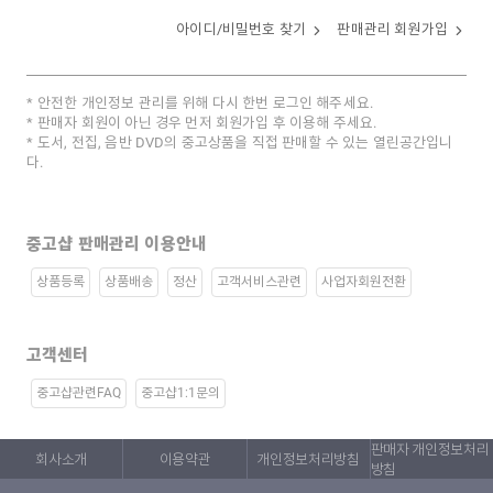
아이디/비밀번호 찾기
판매관리 회원가입
안전한 개인정보 관리를 위해 다시 한번 로그인 해주세요.
판매자 회원이 아닌 경우 먼저 회원가입 후 이용해 주세요.
도서, 전집, 음반 DVD의 중고상품을 직접 판매할 수 있는 열린공간입니
다.
중고샵 판매관리 이용안내
상품등록
상품배송
정산
고객서비스관련
사업자회원전환
고객센터
중고샵관련FAQ
중고샵1:1문의
판매자 개인정보처리
회사소개
이용약관
개인정보처리방침
방침