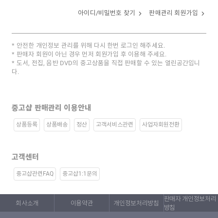
아이디/비밀번호 찾기
판매관리 회원가입
안전한 개인정보 관리를 위해 다시 한번 로그인 해주세요.
판매자 회원이 아닌 경우 먼저 회원가입 후 이용해 주세요.
도서, 전집, 음반 DVD의 중고상품을 직접 판매할 수 있는 열린공간입니
다.
중고샵 판매관리 이용안내
상품등록
상품배송
정산
고객서비스관련
사업자회원전환
고객센터
중고샵관련FAQ
중고샵1:1문의
판매자 개인정보처리
회사소개
이용약관
개인정보처리방침
방침