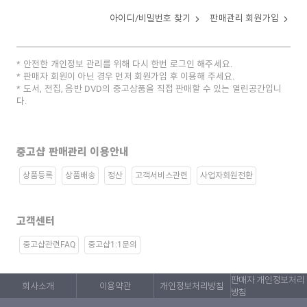
아이디/비밀번호 찾기
판매관리 회원가입
안전한 개인정보 관리를 위해 다시 한번 로그인 해주세요.
판매자 회원이 아닌 경우 먼저 회원가입 후 이용해 주세요.
도서, 전집, 음반 DVD의 중고상품을 직접 판매할 수 있는 열린공간입니
다.
중고샵 판매관리 이용안내
상품등록
상품배송
정산
고객서비스관련
사업자회원전환
고객센터
중고샵관련FAQ
중고샵1:1문의
판매자 개인정보처리
회사소개
이용약관
개인정보처리방침
방침