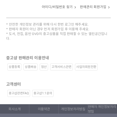
아이디/비밀번호 찾기
판매관리 회원가입
안전한 개인정보 관리를 위해 다시 한번 로그인 해주세요.
판매자 회원이 아닌 경우 먼저 회원가입 후 이용해 주세요.
도서, 전집, 음반 DVD의 중고상품을 직접 판매할 수 있는 열린공간입니
다.
중고샵 판매관리 이용안내
상품등록
상품배송
정산
고객서비스관련
사업자회원전환
고객센터
중고샵관련FAQ
중고샵1:1문의
판매자 개인정보처리
회사소개
이용약관
개인정보처리방침
방침