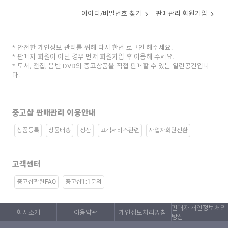
아이디/비밀번호 찾기
판매관리 회원가입
안전한 개인정보 관리를 위해 다시 한번 로그인 해주세요.
판매자 회원이 아닌 경우 먼저 회원가입 후 이용해 주세요.
도서, 전집, 음반 DVD의 중고상품을 직접 판매할 수 있는 열린공간입니
다.
중고샵 판매관리 이용안내
상품등록
상품배송
정산
고객서비스관련
사업자회원전환
고객센터
중고샵관련FAQ
중고샵1:1문의
판매자 개인정보처리
회사소개
이용약관
개인정보처리방침
방침