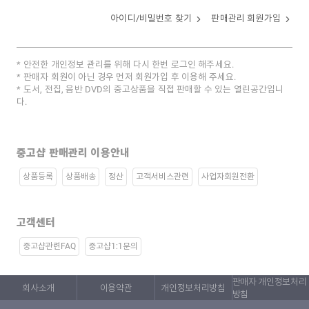
아이디/비밀번호 찾기
판매관리 회원가입
안전한 개인정보 관리를 위해 다시 한번 로그인 해주세요.
판매자 회원이 아닌 경우 먼저 회원가입 후 이용해 주세요.
도서, 전집, 음반 DVD의 중고상품을 직접 판매할 수 있는 열린공간입니
다.
중고샵 판매관리 이용안내
상품등록
상품배송
정산
고객서비스관련
사업자회원전환
고객센터
중고샵관련FAQ
중고샵1:1문의
판매자 개인정보처리
회사소개
이용약관
개인정보처리방침
방침