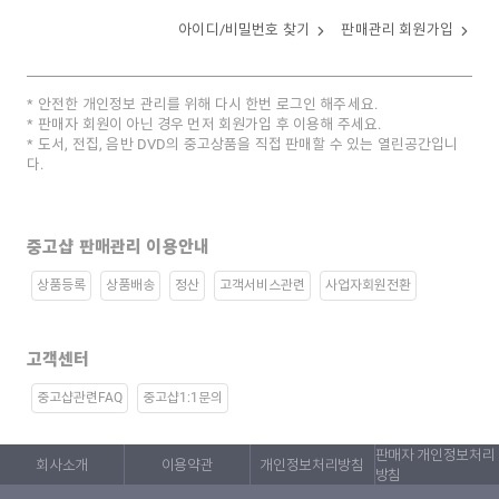
아이디/비밀번호 찾기
판매관리 회원가입
안전한 개인정보 관리를 위해 다시 한번 로그인 해주세요.
판매자 회원이 아닌 경우 먼저 회원가입 후 이용해 주세요.
도서, 전집, 음반 DVD의 중고상품을 직접 판매할 수 있는 열린공간입니
다.
중고샵 판매관리 이용안내
상품등록
상품배송
정산
고객서비스관련
사업자회원전환
고객센터
중고샵관련FAQ
중고샵1:1문의
판매자 개인정보처리
회사소개
이용약관
개인정보처리방침
방침