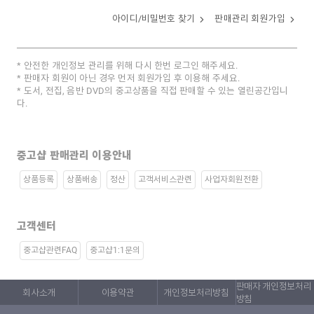
아이디/비밀번호 찾기
판매관리 회원가입
안전한 개인정보 관리를 위해 다시 한번 로그인 해주세요.
판매자 회원이 아닌 경우 먼저 회원가입 후 이용해 주세요.
도서, 전집, 음반 DVD의 중고상품을 직접 판매할 수 있는 열린공간입니
다.
중고샵 판매관리 이용안내
상품등록
상품배송
정산
고객서비스관련
사업자회원전환
고객센터
중고샵관련FAQ
중고샵1:1문의
판매자 개인정보처리
회사소개
이용약관
개인정보처리방침
방침