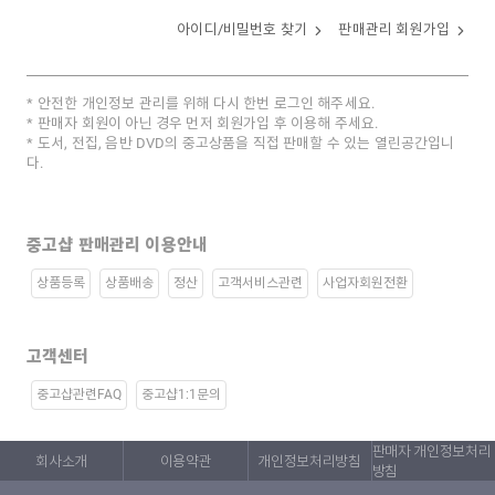
아이디/비밀번호 찾기
판매관리 회원가입
안전한 개인정보 관리를 위해 다시 한번 로그인 해주세요.
판매자 회원이 아닌 경우 먼저 회원가입 후 이용해 주세요.
도서, 전집, 음반 DVD의 중고상품을 직접 판매할 수 있는 열린공간입니
다.
중고샵 판매관리 이용안내
상품등록
상품배송
정산
고객서비스관련
사업자회원전환
고객센터
중고샵관련FAQ
중고샵1:1문의
판매자 개인정보처리
회사소개
이용약관
개인정보처리방침
방침