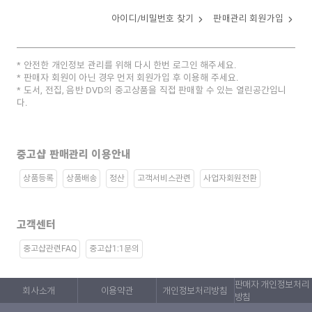
아이디/비밀번호 찾기
판매관리 회원가입
안전한 개인정보 관리를 위해 다시 한번 로그인 해주세요.
판매자 회원이 아닌 경우 먼저 회원가입 후 이용해 주세요.
도서, 전집, 음반 DVD의 중고상품을 직접 판매할 수 있는 열린공간입니
다.
중고샵 판매관리 이용안내
상품등록
상품배송
정산
고객서비스관련
사업자회원전환
고객센터
중고샵관련FAQ
중고샵1:1문의
판매자 개인정보처리
회사소개
이용약관
개인정보처리방침
방침