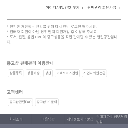
아이디/비밀번호 찾기
판매관리 회원가입
안전한 개인정보 관리를 위해 다시 한번 로그인 해주세요.
판매자 회원이 아닌 경우 먼저 회원가입 후 이용해 주세요.
도서, 전집, 음반 DVD의 중고상품을 직접 판매할 수 있는 열린공간입니
다.
중고샵 판매관리 이용안내
상품등록
상품배송
정산
고객서비스관련
사업자회원전환
고객센터
중고샵관련FAQ
중고샵1:1문의
판매자 개인정보처리
회사소개
이용약관
개인정보처리방침
방침