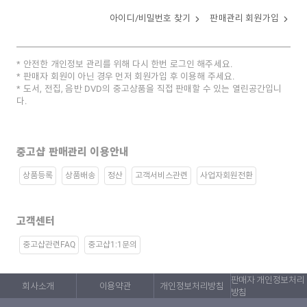
아이디/비밀번호 찾기
판매관리 회원가입
안전한 개인정보 관리를 위해 다시 한번 로그인 해주세요.
판매자 회원이 아닌 경우 먼저 회원가입 후 이용해 주세요.
도서, 전집, 음반 DVD의 중고상품을 직접 판매할 수 있는 열린공간입니
다.
중고샵 판매관리 이용안내
상품등록
상품배송
정산
고객서비스관련
사업자회원전환
고객센터
중고샵관련FAQ
중고샵1:1문의
판매자 개인정보처리
회사소개
이용약관
개인정보처리방침
방침