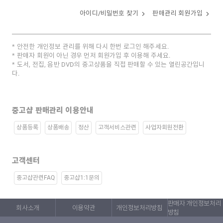
아이디/비밀번호 찾기
판매관리 회원가입
안전한 개인정보 관리를 위해 다시 한번 로그인 해주세요.
판매자 회원이 아닌 경우 먼저 회원가입 후 이용해 주세요.
도서, 전집, 음반 DVD의 중고상품을 직접 판매할 수 있는 열린공간입니
다.
중고샵 판매관리 이용안내
상품등록
상품배송
정산
고객서비스관련
사업자회원전환
고객센터
중고샵관련FAQ
중고샵1:1문의
판매자 개인정보처리
회사소개
이용약관
개인정보처리방침
방침