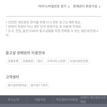
아이디/비밀번호 찾기
판매관리 회원가입
안전한 개인정보 관리를 위해 다시 한번 로그인 해주세요.
판매자 회원이 아닌 경우 먼저 회원가입 후 이용해 주세요.
도서, 전집, 음반 DVD의 중고상품을 직접 판매할 수 있는 열린공간입니
다.
중고샵 판매관리 이용안내
상품등록
상품배송
정산
고객서비스관련
사업자회원전환
고객센터
중고샵관련FAQ
중고샵1:1문의
판매자 개인정보처리
회사소개
이용약관
개인정보처리방침
방침