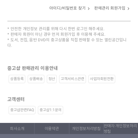
아이디/비밀번호 찾기
판매관리 회원가입
안전한 개인정보 관리를 위해 다시 한번 로그인 해주세요.
판매자 회원이 아닌 경우 먼저 회원가입 후 이용해 주세요.
도서, 전집, 음반 DVD의 중고상품을 직접 판매할 수 있는 열린공간입니
다.
중고샵 판매관리 이용안내
상품등록
상품배송
정산
고객서비스관련
사업자회원전환
고객센터
중고샵관련FAQ
중고샵1:1문의
판매자 개인정보처리
회사소개
이용약관
개인정보처리방침
방침