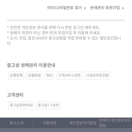
아이디/비밀번호 찾기
판매관리 회원가입
안전한 개인정보 관리를 위해 다시 한번 로그인 해주세요.
판매자 회원이 아닌 경우 먼저 회원가입 후 이용해 주세요.
도서, 전집, 음반 DVD의 중고상품을 직접 판매할 수 있는 열린공간입니
다.
중고샵 판매관리 이용안내
상품등록
상품배송
정산
고객서비스관련
사업자회원전환
고객센터
중고샵관련FAQ
중고샵1:1문의
판매자 개인정보처리
회사소개
이용약관
개인정보처리방침
방침