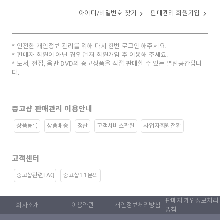
아이디/비밀번호 찾기
판매관리 회원가입
안전한 개인정보 관리를 위해 다시 한번 로그인 해주세요.
판매자 회원이 아닌 경우 먼저 회원가입 후 이용해 주세요.
도서, 전집, 음반 DVD의 중고상품을 직접 판매할 수 있는 열린공간입니
다.
중고샵 판매관리 이용안내
상품등록
상품배송
정산
고객서비스관련
사업자회원전환
고객센터
중고샵관련FAQ
중고샵1:1문의
판매자 개인정보처리
회사소개
이용약관
개인정보처리방침
방침