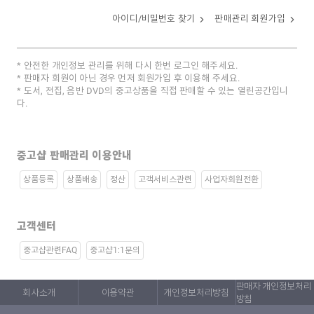
아이디/비밀번호 찾기
판매관리 회원가입
안전한 개인정보 관리를 위해 다시 한번 로그인 해주세요.
판매자 회원이 아닌 경우 먼저 회원가입 후 이용해 주세요.
도서, 전집, 음반 DVD의 중고상품을 직접 판매할 수 있는 열린공간입니
다.
중고샵 판매관리 이용안내
상품등록
상품배송
정산
고객서비스관련
사업자회원전환
고객센터
중고샵관련FAQ
중고샵1:1문의
판매자 개인정보처리
회사소개
이용약관
개인정보처리방침
방침