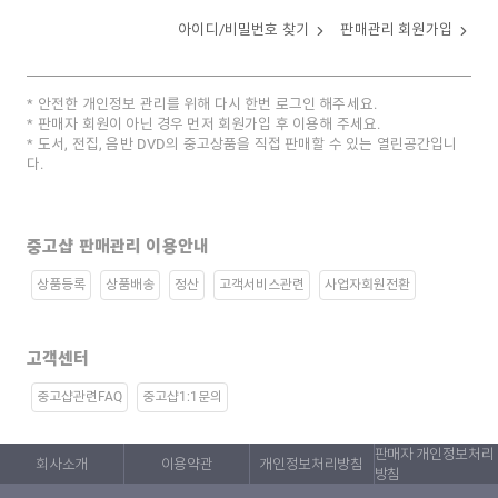
아이디/비밀번호 찾기
판매관리 회원가입
안전한 개인정보 관리를 위해 다시 한번 로그인 해주세요.
판매자 회원이 아닌 경우 먼저 회원가입 후 이용해 주세요.
도서, 전집, 음반 DVD의 중고상품을 직접 판매할 수 있는 열린공간입니
다.
중고샵 판매관리 이용안내
상품등록
상품배송
정산
고객서비스관련
사업자회원전환
고객센터
중고샵관련FAQ
중고샵1:1문의
판매자 개인정보처리
회사소개
이용약관
개인정보처리방침
방침