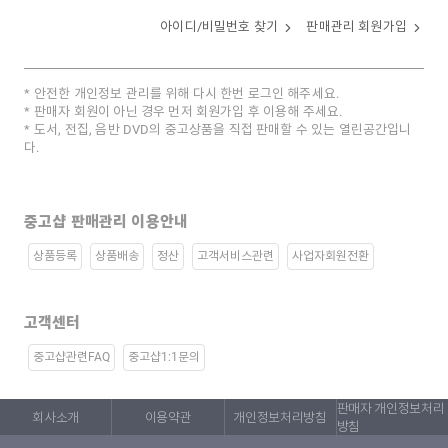
아이디/비밀번호 찾기
판매관리 회원가입
안전한 개인정보 관리를 위해 다시 한번 로그인 해주세요.
판매자 회원이 아닌 경우 먼저 회원가입 후 이용해 주세요.
도서, 전집, 음반 DVD의 중고상품을 직접 판매할 수 있는 열린공간입니
다.
중고샵 판매관리 이용안내
상품등록
상품배송
정산
고객서비스관련
사업자회원전환
고객센터
중고샵관련FAQ
중고샵1:1문의
판매자 개인정보처리
회사소개
이용약관
개인정보처리방침
방침