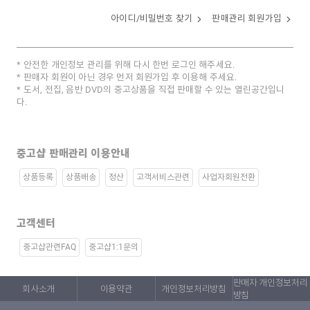
아이디/비밀번호 찾기
판매관리 회원가입
안전한 개인정보 관리를 위해 다시 한번 로그인 해주세요.
판매자 회원이 아닌 경우 먼저 회원가입 후 이용해 주세요.
도서, 전집, 음반 DVD의 중고상품을 직접 판매할 수 있는 열린공간입니
다.
중고샵 판매관리 이용안내
상품등록
상품배송
정산
고객서비스관련
사업자회원전환
고객센터
중고샵관련FAQ
중고샵1:1문의
판매자 개인정보처리
회사소개
이용약관
개인정보처리방침
방침