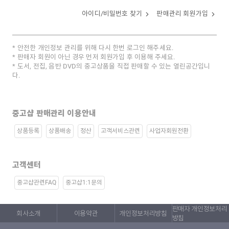
아이디/비밀번호 찾기
판매관리 회원가입
안전한 개인정보 관리를 위해 다시 한번 로그인 해주세요.
판매자 회원이 아닌 경우 먼저 회원가입 후 이용해 주세요.
도서, 전집, 음반 DVD의 중고상품을 직접 판매할 수 있는 열린공간입니
다.
중고샵 판매관리 이용안내
상품등록
상품배송
정산
고객서비스관련
사업자회원전환
고객센터
중고샵관련FAQ
중고샵1:1문의
판매자 개인정보처리
회사소개
이용약관
개인정보처리방침
방침