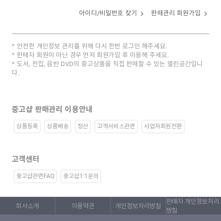
아이디/비밀번호 찾기
판매관리 회원가입
안전한 개인정보 관리를 위해 다시 한번 로그인 해주세요.
판매자 회원이 아닌 경우 먼저 회원가입 후 이용해 주세요.
도서, 전집, 음반 DVD의 중고상품을 직접 판매할 수 있는 열린공간입니
다.
중고샵 판매관리 이용안내
상품등록
상품배송
정산
고객서비스관련
사업자회원전환
고객센터
중고샵관련FAQ
중고샵1:1문의
판매자 개인정보처리
회사소개
이용약관
개인정보처리방침
방침