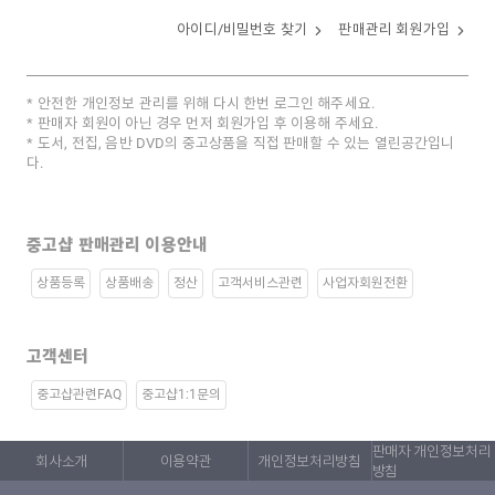
아이디/비밀번호 찾기
판매관리 회원가입
안전한 개인정보 관리를 위해 다시 한번 로그인 해주세요.
판매자 회원이 아닌 경우 먼저 회원가입 후 이용해 주세요.
도서, 전집, 음반 DVD의 중고상품을 직접 판매할 수 있는 열린공간입니
다.
중고샵 판매관리 이용안내
상품등록
상품배송
정산
고객서비스관련
사업자회원전환
고객센터
중고샵관련FAQ
중고샵1:1문의
판매자 개인정보처리
회사소개
이용약관
개인정보처리방침
방침