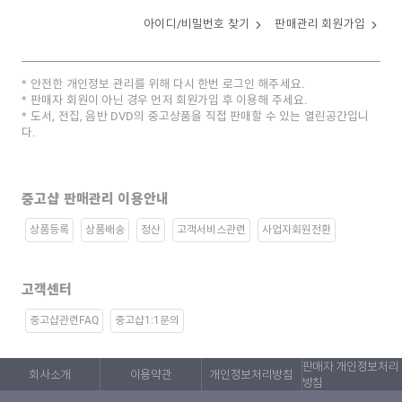
아이디/비밀번호 찾기
판매관리 회원가입
안전한 개인정보 관리를 위해 다시 한번 로그인 해주세요.
판매자 회원이 아닌 경우 먼저 회원가입 후 이용해 주세요.
도서, 전집, 음반 DVD의 중고상품을 직접 판매할 수 있는 열린공간입니
다.
중고샵 판매관리 이용안내
상품등록
상품배송
정산
고객서비스관련
사업자회원전환
고객센터
중고샵관련FAQ
중고샵1:1문의
판매자 개인정보처리
회사소개
이용약관
개인정보처리방침
방침