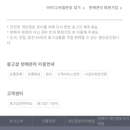
아이디/비밀번호 찾기
판매관리 회원가입
안전한 개인정보 관리를 위해 다시 한번 로그인 해주세요.
판매자 회원이 아닌 경우 먼저 회원가입 후 이용해 주세요.
도서, 전집, 음반 DVD의 중고상품을 직접 판매할 수 있는 열린공간입니
다.
중고샵 판매관리 이용안내
상품등록
상품배송
정산
고객서비스관련
사업자회원전환
고객센터
중고샵관련FAQ
중고샵1:1문의
판매자 개인정보처리
회사소개
이용약관
개인정보처리방침
방침