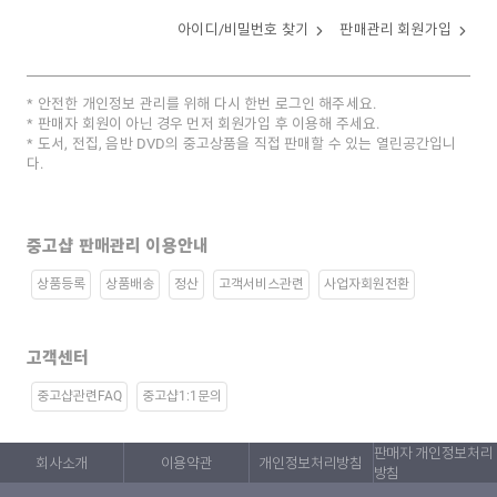
아이디/비밀번호 찾기
판매관리 회원가입
안전한 개인정보 관리를 위해 다시 한번 로그인 해주세요.
판매자 회원이 아닌 경우 먼저 회원가입 후 이용해 주세요.
도서, 전집, 음반 DVD의 중고상품을 직접 판매할 수 있는 열린공간입니
다.
중고샵 판매관리 이용안내
상품등록
상품배송
정산
고객서비스관련
사업자회원전환
고객센터
중고샵관련FAQ
중고샵1:1문의
판매자 개인정보처리
회사소개
이용약관
개인정보처리방침
방침