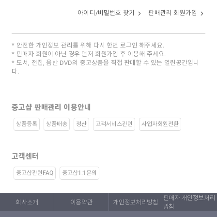
아이디/비밀번호 찾기
판매관리 회원가입
안전한 개인정보 관리를 위해 다시 한번 로그인 해주세요.
판매자 회원이 아닌 경우 먼저 회원가입 후 이용해 주세요.
도서, 전집, 음반 DVD의 중고상품을 직접 판매할 수 있는 열린공간입니
다.
중고샵 판매관리 이용안내
상품등록
상품배송
정산
고객서비스관련
사업자회원전환
고객센터
중고샵관련FAQ
중고샵1:1문의
판매자 개인정보처리
회사소개
이용약관
개인정보처리방침
방침