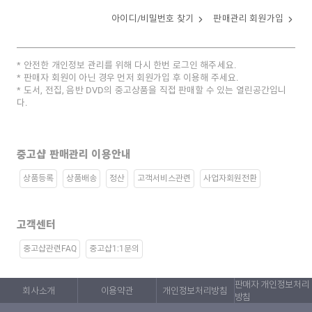
아이디/비밀번호 찾기
판매관리 회원가입
안전한 개인정보 관리를 위해 다시 한번 로그인 해주세요.
판매자 회원이 아닌 경우 먼저 회원가입 후 이용해 주세요.
도서, 전집, 음반 DVD의 중고상품을 직접 판매할 수 있는 열린공간입니
다.
중고샵 판매관리 이용안내
상품등록
상품배송
정산
고객서비스관련
사업자회원전환
고객센터
중고샵관련FAQ
중고샵1:1문의
판매자 개인정보처리
회사소개
이용약관
개인정보처리방침
방침