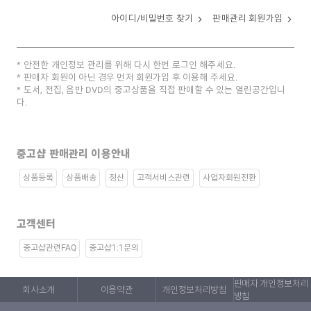
아이디/비밀번호 찾기
판매관리 회원가입
안전한 개인정보 관리를 위해 다시 한번 로그인 해주세요.
판매자 회원이 아닌 경우 먼저 회원가입 후 이용해 주세요.
도서, 전집, 음반 DVD의 중고상품을 직접 판매할 수 있는 열린공간입니
다.
중고샵 판매관리 이용안내
상품등록
상품배송
정산
고객서비스관련
사업자회원전환
고객센터
중고샵관련FAQ
중고샵1:1문의
판매자 개인정보처리
회사소개
이용약관
개인정보처리방침
방침