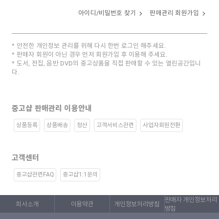
아이디/비밀번호 찾기
판매관리 회원가입
안전한 개인정보 관리를 위해 다시 한번 로그인 해주세요.
판매자 회원이 아닌 경우 먼저 회원가입 후 이용해 주세요.
도서, 전집, 음반 DVD의 중고상품을 직접 판매할 수 있는 열린공간입니
다.
중고샵 판매관리 이용안내
상품등록
상품배송
정산
고객서비스관련
사업자회원전환
고객센터
중고샵관련FAQ
중고샵1:1문의
판매자 개인정보처리
회사소개
이용약관
개인정보처리방침
방침