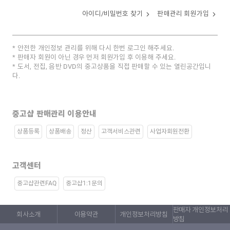
아이디/비밀번호 찾기
판매관리 회원가입
안전한 개인정보 관리를 위해 다시 한번 로그인 해주세요.
판매자 회원이 아닌 경우 먼저 회원가입 후 이용해 주세요.
도서, 전집, 음반 DVD의 중고상품을 직접 판매할 수 있는 열린공간입니
다.
중고샵 판매관리 이용안내
상품등록
상품배송
정산
고객서비스관련
사업자회원전환
고객센터
중고샵관련FAQ
중고샵1:1문의
판매자 개인정보처리
회사소개
이용약관
개인정보처리방침
방침