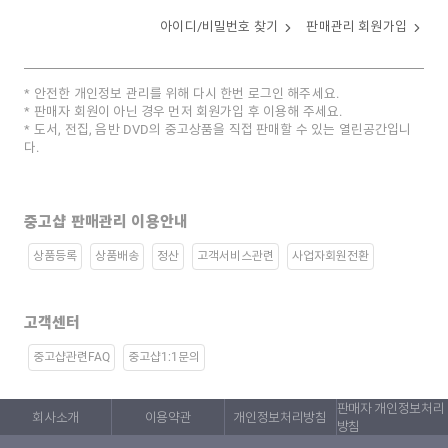
아이디/비밀번호 찾기
판매관리 회원가입
안전한 개인정보 관리를 위해 다시 한번 로그인 해주세요.
판매자 회원이 아닌 경우 먼저 회원가입 후 이용해 주세요.
도서, 전집, 음반 DVD의 중고상품을 직접 판매할 수 있는 열린공간입니
다.
중고샵 판매관리 이용안내
상품등록
상품배송
정산
고객서비스관련
사업자회원전환
고객센터
중고샵관련FAQ
중고샵1:1문의
판매자 개인정보처리
회사소개
이용약관
개인정보처리방침
방침