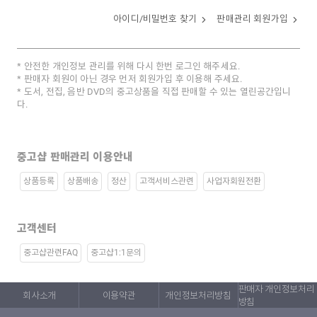
아이디/비밀번호 찾기
판매관리 회원가입
안전한 개인정보 관리를 위해 다시 한번 로그인 해주세요.
판매자 회원이 아닌 경우 먼저 회원가입 후 이용해 주세요.
도서, 전집, 음반 DVD의 중고상품을 직접 판매할 수 있는 열린공간입니
다.
중고샵 판매관리 이용안내
상품등록
상품배송
정산
고객서비스관련
사업자회원전환
고객센터
중고샵관련FAQ
중고샵1:1문의
판매자 개인정보처리
회사소개
이용약관
개인정보처리방침
방침