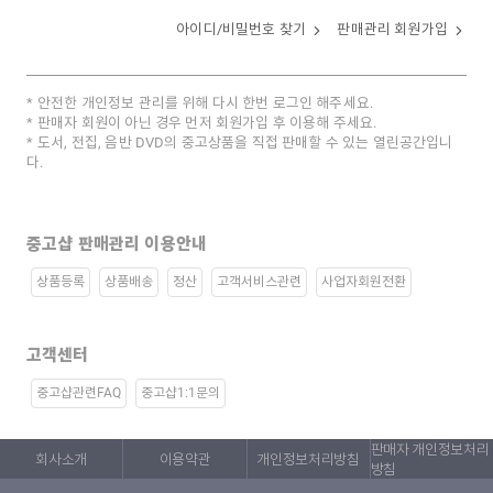
아이디/비밀번호 찾기
판매관리 회원가입
안전한 개인정보 관리를 위해 다시 한번 로그인 해주세요.
판매자 회원이 아닌 경우 먼저 회원가입 후 이용해 주세요.
도서, 전집, 음반 DVD의 중고상품을 직접 판매할 수 있는 열린공간입니
다.
중고샵 판매관리 이용안내
상품등록
상품배송
정산
고객서비스관련
사업자회원전환
고객센터
중고샵관련FAQ
중고샵1:1문의
판매자 개인정보처리
회사소개
이용약관
개인정보처리방침
방침