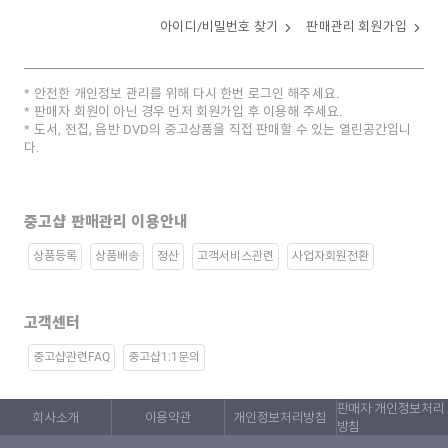
아이디/비밀번호 찾기
판매관리 회원가입
안전한 개인정보 관리를 위해 다시 한번 로그인 해주세요.
판매자 회원이 아닌 경우 먼저 회원가입 후 이용해 주세요.
도서, 전집, 음반 DVD의 중고상품을 직접 판매할 수 있는 열린공간입니
다.
중고샵 판매관리 이용안내
상품등록
상품배송
정산
고객서비스관련
사업자회원전환
고객센터
중고샵관련FAQ
중고샵1:1문의
판매자 개인정보처리
회사소개
이용약관
개인정보처리방침
방침