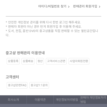
아이디/비밀번호 찾기
판매관리 회원가입
안전한 개인정보 관리를 위해 다시 한번 로그인 해주세요.
판매자 회원이 아닌 경우 먼저 회원가입 후 이용해 주세요.
도서, 전집, 음반 DVD의 중고상품을 직접 판매할 수 있는 열린공간입니
다.
중고샵 판매관리 이용안내
상품등록
상품배송
정산
고객서비스관련
사업자회원전환
고객센터
중고샵관련FAQ
중고샵1:1문의
판매자 개인정보처리
회사소개
이용약관
개인정보처리방침
방침