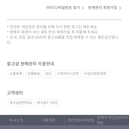
아이디/비밀번호 찾기
판매관리 회원가입
안전한 개인정보 관리를 위해 다시 한번 로그인 해주세요.
판매자 회원이 아닌 경우 먼저 회원가입 후 이용해 주세요.
도서, 전집, 음반 DVD의 중고상품을 직접 판매할 수 있는 열린공간입니
다.
중고샵 판매관리 이용안내
상품등록
상품배송
정산
고객서비스관련
사업자회원전환
고객센터
중고샵관련FAQ
중고샵1:1문의
판매자 개인정보처리
회사소개
이용약관
개인정보처리방침
방침