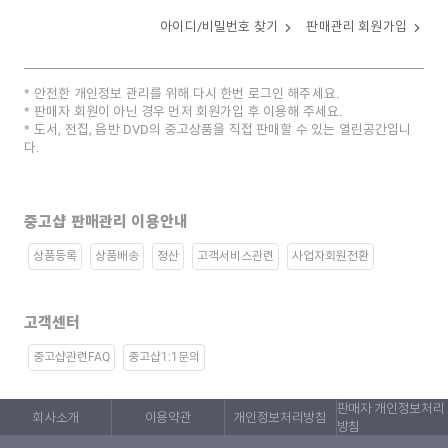
아이디/비밀번호 찾기
판매관리 회원가입
안전한 개인정보 관리를 위해 다시 한번 로그인 해주세요.
판매자 회원이 아닌 경우 먼저 회원가입 후 이용해 주세요.
도서, 전집, 음반 DVD의 중고상품을 직접 판매할 수 있는 열린공간입니
다.
중고샵 판매관리 이용안내
상품등록
상품배송
정산
고객서비스관련
사업자회원전환
고객센터
중고샵관련FAQ
중고샵1:1문의
판매자 개인정보처리
회사소개
이용약관
개인정보처리방침
방침