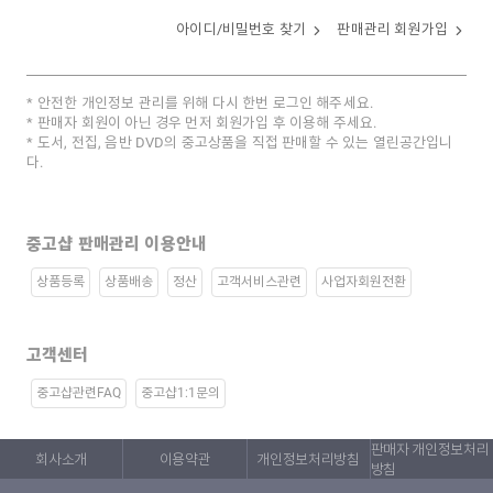
아이디/비밀번호 찾기
판매관리 회원가입
안전한 개인정보 관리를 위해 다시 한번 로그인 해주세요.
판매자 회원이 아닌 경우 먼저 회원가입 후 이용해 주세요.
도서, 전집, 음반 DVD의 중고상품을 직접 판매할 수 있는 열린공간입니
다.
중고샵 판매관리 이용안내
상품등록
상품배송
정산
고객서비스관련
사업자회원전환
고객센터
중고샵관련FAQ
중고샵1:1문의
판매자 개인정보처리
회사소개
이용약관
개인정보처리방침
방침