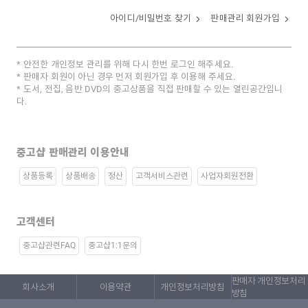
아이디/비밀번호 찾기
판매관리 회원가입
안전한 개인정보 관리를 위해 다시 한번 로그인 해주세요.
판매자 회원이 아닌 경우 먼저 회원가입 후 이용해 주세요.
도서, 전집, 음반 DVD의 중고상품을 직접 판매할 수 있는 열린공간입니
다.
중고샵 판매관리 이용안내
상품등록
상품배송
정산
고객서비스관련
사업자회원전환
고객센터
중고샵관련FAQ
중고샵1:1문의
판매자 개인정보처리
회사소개
이용약관
개인정보처리방침
방침