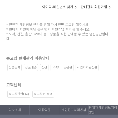
아이디/비밀번호 찾기
판매관리 회원가입
안전한 개인정보 관리를 위해 다시 한번 로그인 해주세요.
판매자 회원이 아닌 경우 먼저 회원가입 후 이용해 주세요.
도서, 전집, 음반 DVD의 중고상품을 직접 판매할 수 있는 열린공간입니
다.
중고샵 판매관리 이용안내
상품등록
상품배송
정산
고객서비스관련
사업자회원전환
고객센터
중고샵관련FAQ
중고샵1:1문의
판매자 개인정보처리
회사소개
이용약관
개인정보처리방침
방침