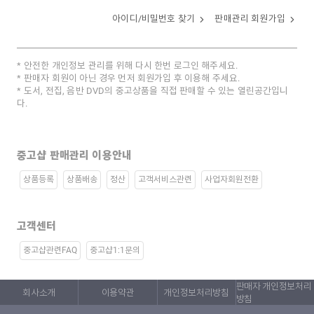
아이디/비밀번호 찾기
판매관리 회원가입
안전한 개인정보 관리를 위해 다시 한번 로그인 해주세요.
판매자 회원이 아닌 경우 먼저 회원가입 후 이용해 주세요.
도서, 전집, 음반 DVD의 중고상품을 직접 판매할 수 있는 열린공간입니
다.
중고샵 판매관리 이용안내
상품등록
상품배송
정산
고객서비스관련
사업자회원전환
고객센터
중고샵관련FAQ
중고샵1:1문의
판매자 개인정보처리
회사소개
이용약관
개인정보처리방침
방침