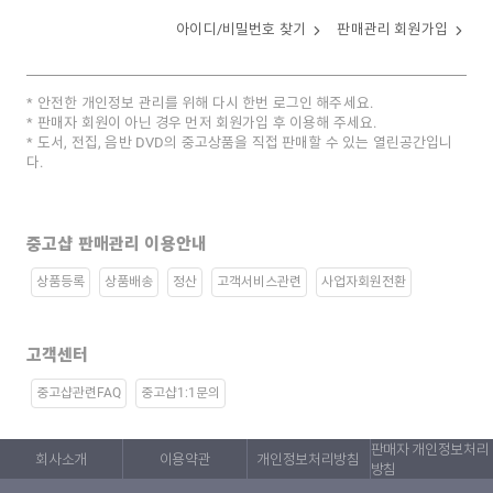
아이디/비밀번호 찾기
판매관리 회원가입
안전한 개인정보 관리를 위해 다시 한번 로그인 해주세요.
판매자 회원이 아닌 경우 먼저 회원가입 후 이용해 주세요.
도서, 전집, 음반 DVD의 중고상품을 직접 판매할 수 있는 열린공간입니
다.
중고샵 판매관리 이용안내
상품등록
상품배송
정산
고객서비스관련
사업자회원전환
고객센터
중고샵관련FAQ
중고샵1:1문의
판매자 개인정보처리
회사소개
이용약관
개인정보처리방침
방침